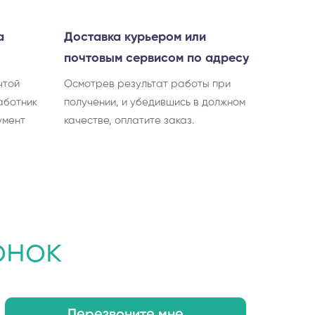
а
Доставка курьером или
почтовым сервисом по адресу
чтой
Осмотрев результат работы при
аботник
получении, и убедившись в должном
умент
качестве, оплатите заказ.
онок
Перезвоните мне