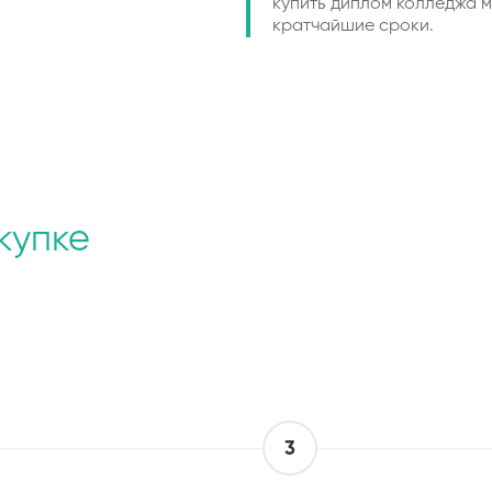
купить диплом колледжа м
кратчайшие сроки.
купке
3