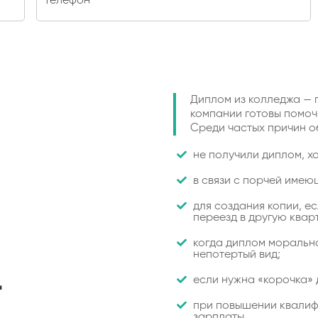
Диплом из колледжа — 
компании готовы помоч
Среди частых причин 
не получили диплом, хо
в связи с порчей имею
для создания копии, е
переезд в другую кварти
когда диплом морально
непотертый вид;
если нужна «корочка» 
т
при повышении квалиф
зарплаты.