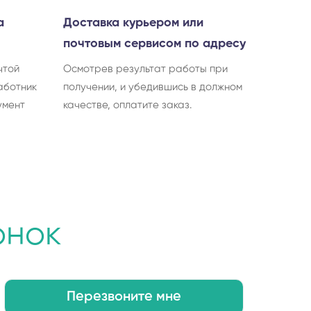
а
Доставка курьером или
почтовым сервисом по адресу
чтой
Осмотрев результат работы при
аботник
получении, и убедившись в должном
умент
качестве, оплатите заказ.
онок
Перезвоните мне