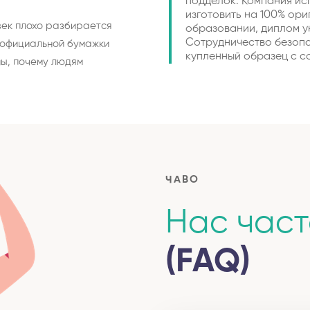
подделок. Компания ис
изготовить на 100% ори
век плохо разбирается
образовании, диплом у
Сотрудничество безопа
ь официальной бумажки
купленный образец с с
ы, почему людям
ЧАВО
Нас час
(FAQ)