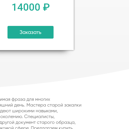
14000 ₽
Заказать
имая фраза для многих
яшний день. Мастера старой закалки
ладеют широкими навыками,
околению. Специалисты,
другой документ старого образца,
акомой сфере. Предлагаем купить