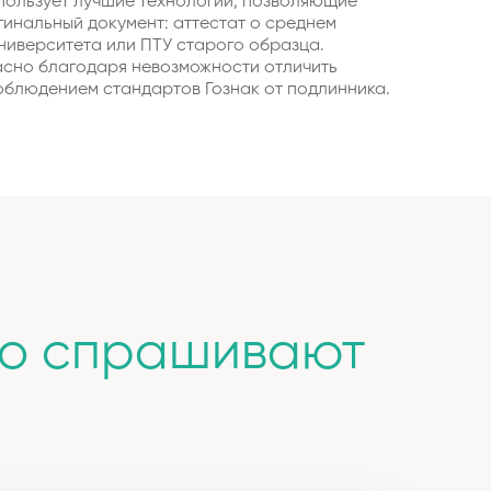
пользует лучшие технологии, позволяющие
гинальный документ: аттестат о среднем
ниверситета или ПТУ старого образца.
сно благодаря невозможности отличить
облюдением стандартов Гознак от подлинника.
то спрашивают