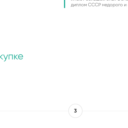
диплом СССР недорого и 
купке
3