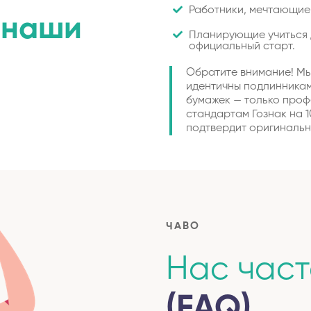
Работники, мечтающие
т
наши
Планирующие учиться 
официальный старт.
Обратите внимание! Мы
идентичны подлинникам
бумажек — только про
стандартам Гознак на 
подтвердит оригинальн
ЧАВО
Нас час
(FAQ)