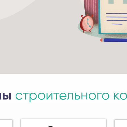
мы
строительного
к